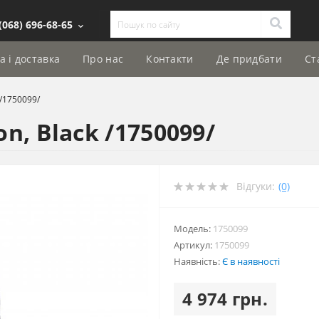
(068) 696-68-65
а і доставка
Про нас
Контакти
Де придбати
Ст
/1750099/
, Black /1750099/
Відгуки:
(0)
Модель:
1750099
Артикул:
1750099
Наявність:
Є в наявності
4 974 грн.