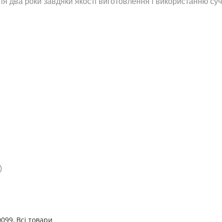
я два роки завдяки якості виготовлення і використанню суч
)
0099
,
Всі товари