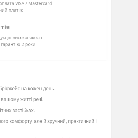
плата VISA / Mastercard
ний платіж
тія
укція високої якості
 гарантію 2 роки
бріфкейс на кожен день.
 вашому житті речі.
тних застібках.
о комфорту, але й зручний, практичний і 