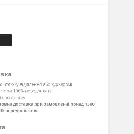
авка
штою (у відділення або курьєром)
а при 100% передоплаті
із по Дніпру
овна доставка при замовленні понад 1500
00% передоплатою
та