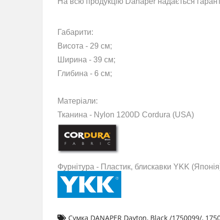
На всю продукцію Danaper надається гаранті
Габарити:
Висота - 29 см;
Ширина - 39 см;
Глибина - 6 см;
Матеріали:
Тканина - Nylon 1200D Cordura (USA)
Фурнітура - Пластик, блискавки YKK (Японія
Сумка DANAPER Dayton
,
Black /1750099/
,
175