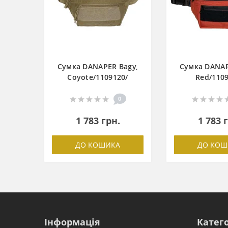
Сумка DANAPER Bagy,
Сумка DANAP
Coyote/1109120/
Red/1109
0
1 783 грн.
1 783 
ДО КОШИКА
ДО КОШ
Інформація
Катего