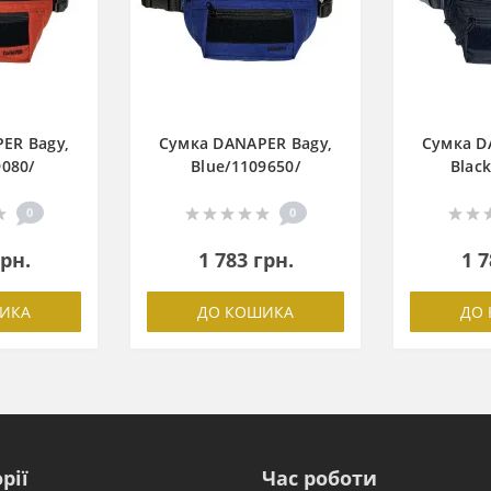
ER Bagy,
Сумка DANAPER Bagy,
Сумка D
080/
Blue/1109650/
Blac
0
0
грн.
1 783 грн.
1 7
ИКА
ДО КОШИКА
ДО
рії
Час роботи