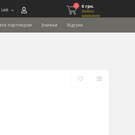
0 грн.
0
UKR
Зробити
замовлення
ати партнером
Знижки
Відгуки