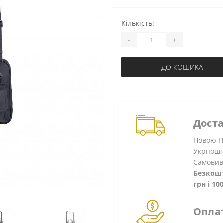
Кількість:
-
+
ДО КОШИКА
Дост
Новою По
Укрпошт
Самовив
Безкошт
грн і 1
Опла