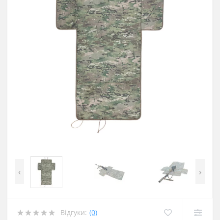
‹
›
Відгуки:
(0)