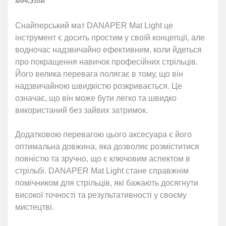
Снайперський мат DANAPER Mat Light ц
е
інструмент є досить простим у своїй концепції, але
водночас надзвичайно ефективним, коли йдеться
про покращення навичок професійних стрільців.
Його велика перевага полягає в тому, що він
надзвичайною швидкістю розкривається. Це
означає, що він може бути легко та швидко
використаний без зайвих затримок.
Додатковою перевагою цього аксесуара є його
оптимальна довжина, яка дозволяє розміститися
повністю та зручно, що є ключовим аспектом в
стрільбі.
DANAPER Mat Light
стане справжнім
помічником для стрільців, які бажають досягнути
високої точності та результативності у своєму
мистецтві.