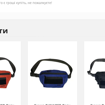
го є гроші купіть, не пожалкуєте!
ти