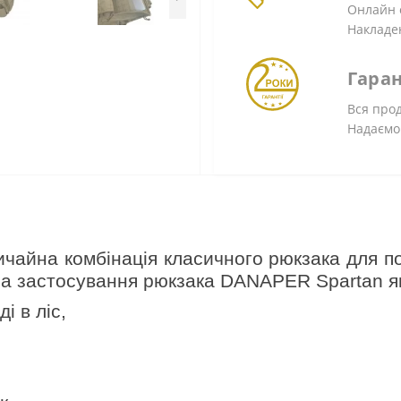
Онлайн о
Накладе
Гаран
Вся прод
Надаємо
чайна комбінація класичного рюкзака для по
ера застосування рюкзака DANAPER Spartan 
і в ліс,