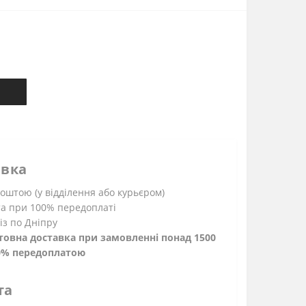
авка
штою (у відділення або курьєром)
а при 100% передоплаті
із по Дніпру
овна доставка при замовленні понад 1500
00% передоплатою
та