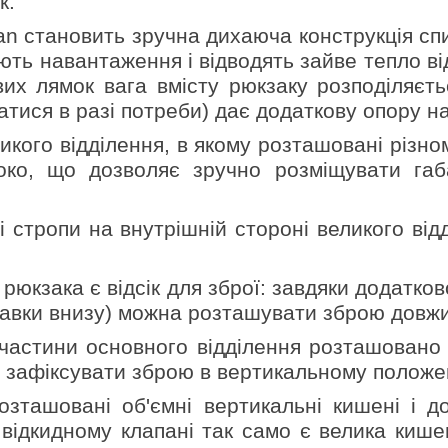
к.
 становить зручна дихаюча конструкція спин
ляють навантаження і відводять зайве тепло в
вих лямок вага вмісту рюкзаку розподіляєть
тися в разі потреби) дає додаткову опору на 
икого відділення, в якому розташовані різном
око, що дозволяє зручно розміщувати габа
 і стропи на внутрішній стороні великого від
юкзака є відсік для зброї: завдяки додатков
кавки внизу) можна розташувати зброю довж
 частини основного відділення розташовано
о зафіксувати зброю в вертикальному положе
зташовані об'ємні вертикальні кишені і до
ідкидному клапані так само є велика кишен