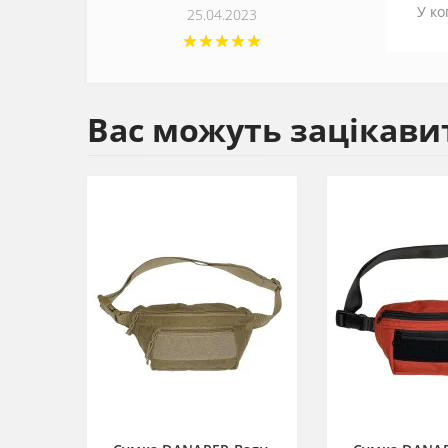
У ко
25.04.2023
Вас можуть зацікави