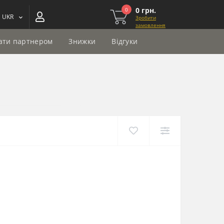
0 грн.
0
UKR
Зробити
замовлення
ати партнером
Знижки
Відгуки