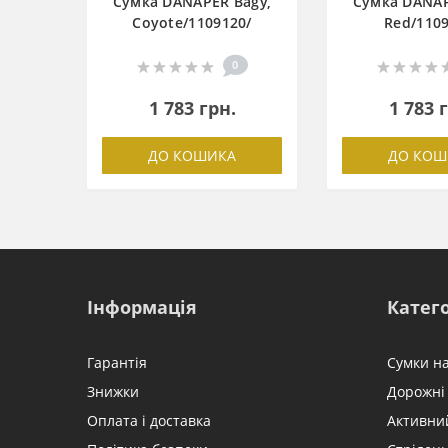
Сумка DANAPER Bagy,
Сумка DANAP
Coyote/1109120/
Red/1109
0
1 783 грн.
1 783 
ДО КОШИКА
ДО КОШ
Інформація
Катего
Гарантія
Сумки н
Знижки
Дорожні 
Оплата і доставка
Активни