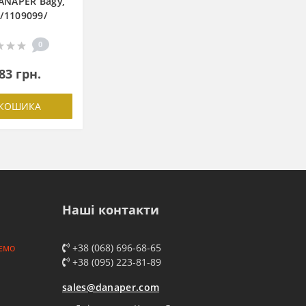
ANAPER Bagy,
k/1109099/
0
83 грн.
 КОШИКА
Наші контакти
ємо
+38 (068) 696-68-65
+38 (095) 223-81-89
sales@danaper.com