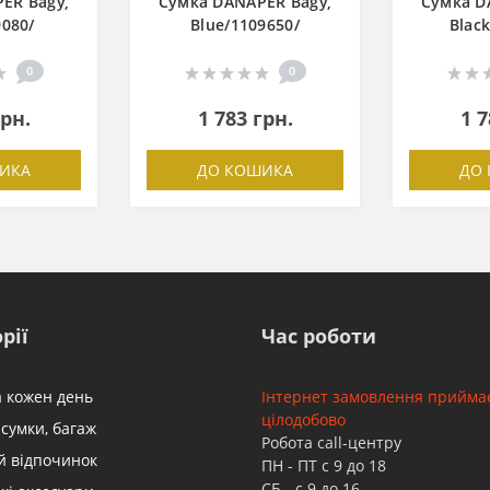
ER Bagy,
Сумка DANAPER Bagy,
Сумка D
080/
Blue/1109650/
Blac
0
0
грн.
1 783 грн.
1 7
ИКА
ДО КОШИКА
ДО
рії
Час роботи
а кожен день
Інтернет замовлення прийма
цілодобово
сумки, багаж
Робота call-центру
й відпочинок
ПН - ПТ с 9 до 18
СБ - с 9 до 16