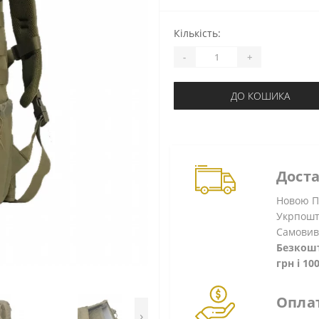
Кількість:
-
+
ДО КОШИКА
Дост
Новою По
Укрпошт
Самовив
Безкошт
грн і 1
Опла
›