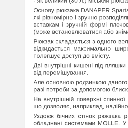
- як великий (30 л.) міський рюкза
Основу рюкзака DANAPER Spartan
які рівномірно і зручно розподі
вставкам і зручній формі плечо
(може встановлюватися або зніма
Рюкзак складається з одного вел
відкидається максимально шир
полегшує доступ до вмісту.
Дві внутрішні кишені під пляшки
від перемішування.
Але основною родзинкою даного р
разі потреби за допомогою блис
На внутрішній поверхні спинної
що дозволяє, наприклад, надійн
Уздовж бічних стінок рюкзака ро
обладнані системами MOLLE. У в