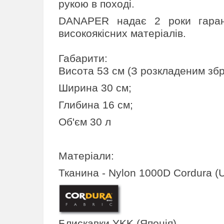
рукою в поході.
DANAPER надає 2 роки гаранті
високоякісних матеріалів.
Габарити:
Висота 53 см (З розкладеним збр
Ширина 30 см;
Глибина 16 см;
Об'єм 30 л
Матеріали:
Тканина - Nylon 1000D Cordura (
Блискавки YKK (Японія)