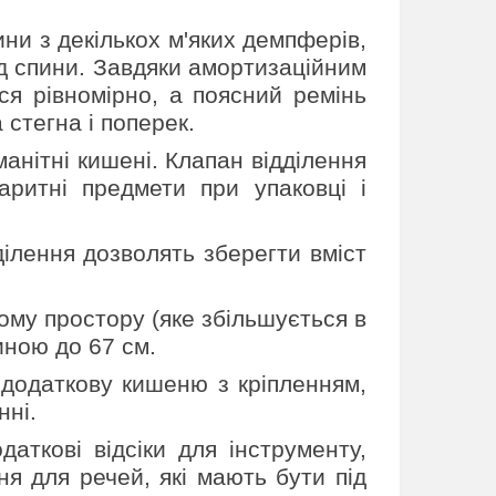
и з декількох м'яких демпферів,
ід спини. Завдяки амортизаційним
ся рівномірно, а поясний ремінь
стегна і поперек.
анітні кишені. Клапан відділення
ритні предмети при упаковці і
ділення дозволять зберегти вміст
ому простору (яке збільшується в
иною до 67 см.
 додаткову кишеню з кріпленням,
нні.
даткові відсіки для інструменту,
я для речей, які мають бути під