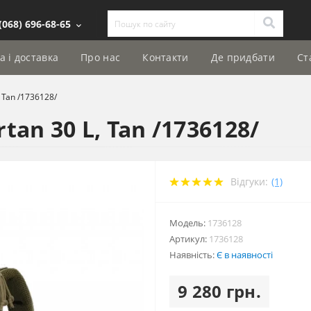
(068) 696-68-65
а і доставка
Про нас
Контакти
Де придбати
Ст
 Tan /1736128/
an 30 L, Tan /1736128/
Відгуки:
(1)
Модель:
1736128
Артикул:
1736128
Наявність:
Є в наявності
9 280 грн.