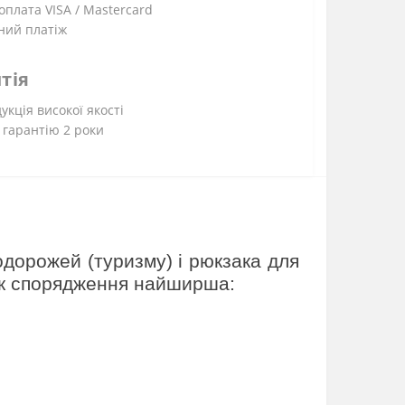
плата VISA / Mastercard
ний платіж
тія
укція високої якості
 гарантію 2 роки
дорожей (туризму) і рюкзака для
як спорядження найширша: