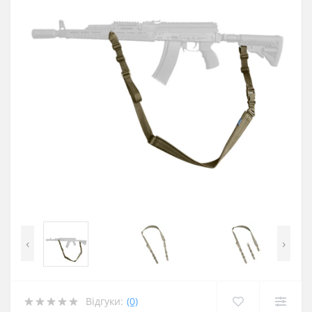
‹
›
Відгуки:
(0)